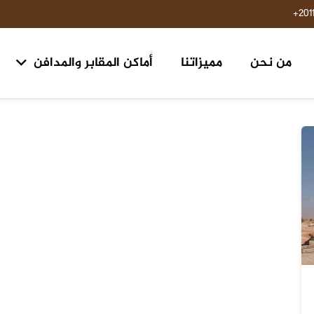
201
من نحن
مميزاتنا
أماكن المقابر والمدافن
مقابر ومدافن ١٥ مايو حلوان
مقابر طريق السويس مدخل الرحاب ٢ الكيلو 