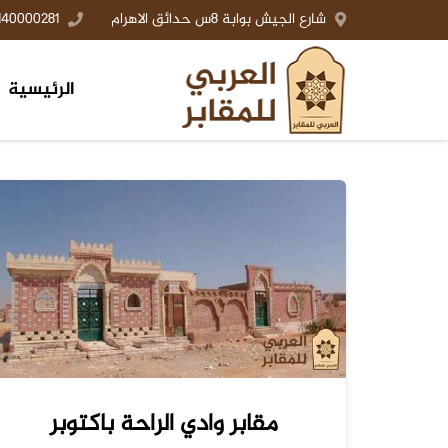
شارع الجيش بوابة 8س حدائق الاهرام
140000281+
الرئيسية
مقابر وادي الراحة باكتوبر