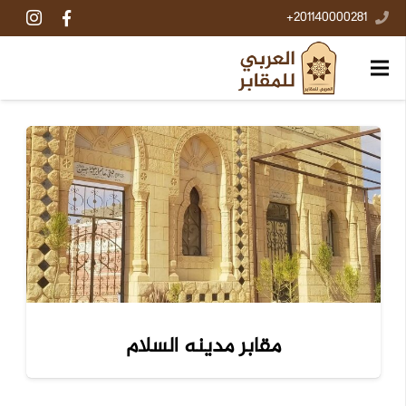
201140000281+
مقابر مدينه السلام