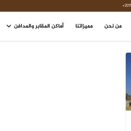
201
من نحن
مميزاتنا
أماكن المقابر والمدافن
مقابر ومدافن ١٥ مايو حلوان
مقابر طريق السويس مدخل الرحاب ٢ الكيلو 