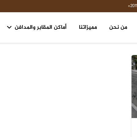
201
من نحن
مميزاتنا
أماكن المقابر والمدافن
مقابر ومدافن ١٥ مايو حلوان
مقابر طريق السويس مدخل الرحاب ٢ الكيلو 