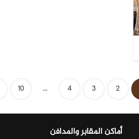
10
…
4
3
2
أماكن المقابر والمدافن