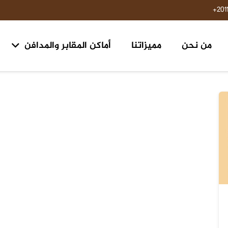
201
من نحن
مميزاتنا
أماكن المقابر والمدافن
مقابر ومدافن ١٥ مايو حلوان
مقابر طريق السويس مدخل الرحاب ٢ الكيلو 