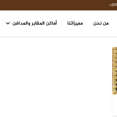
201
من نحن
مميزاتنا
أماكن المقابر والمدافن
مقابر ومدافن ١٥ مايو حلوان
مقابر طريق السويس مدخل الرحاب ٢ الكيلو 