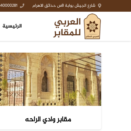
شارع الجيش بوابة 8س حدائق الاهرام
140000281+
الرئيسية
مقابر وادي الراحه