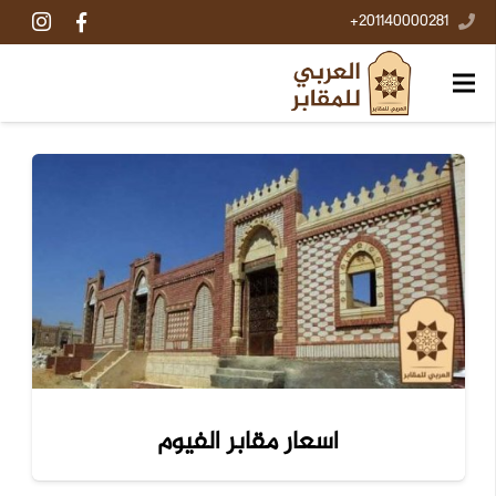
201140000281+
اسعار مقابر الفيوم