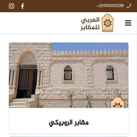
201140000281+
مقابر الروبيكي