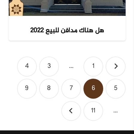
هل هناك مدافن للبيع 2022
تصفّح
4
3
…
1
المقالات
9
8
7
6
5
11
…