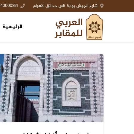
شارع الجيش بوابة 8س حدائق الاهرام
140000281+
الرئيسية