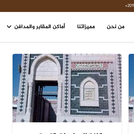
201
من نحن
مميزاتنا
أماكن المقابر والمدافن
مقابر ومدافن ١٥ مايو حلوان
مقابر طريق السويس مدخل الرحاب ٢ الكيلو 