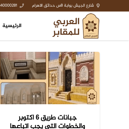
شارع الجيش بوابة 8س حدائق الاهرام
140000281+
الرئيسية
جبانات طريق 6 اكتوبر
والخطوات التي يجب اتباعها