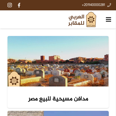
201140000281+
مدافن مسيحية للبيع مصر