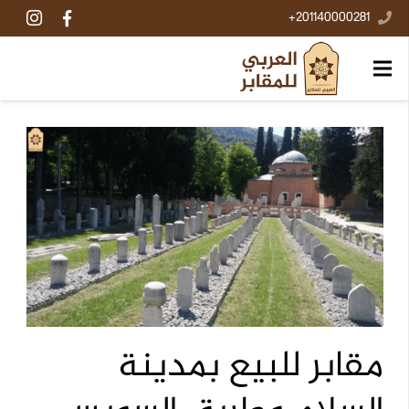
201140000281+
مقابر للبيع بمدينة