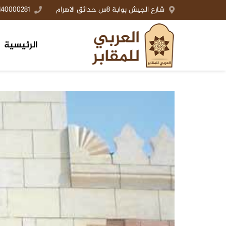
شارع الجيش بوابة 8س حدائق الاهرام
140000281+
الرئيسية