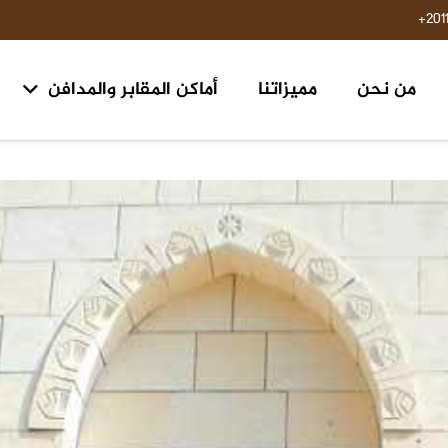
201
من نحن
مميزاتنا
أماكن المقابر والمدافن
مقابر ومدافن ١٥ مايو حلوان
مقابر طريق السويس مدخل الرحاب ٢ الكيلو 