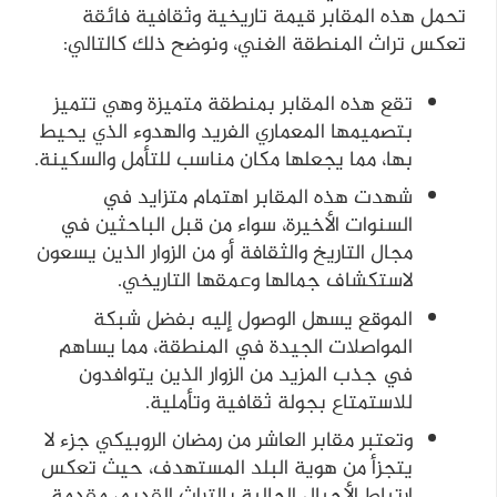
تحمل هذه المقابر قيمة تاريخية وثقافية فائقة
تعكس تراث المنطقة الغني، ونوضح ذلك كالتالي:
تقع هذه المقابر بمنطقة متميزة وهي تتميز
بتصميمها المعماري الفريد والهدوء الذي يحيط
بها، مما يجعلها مكان مناسب للتأمل والسكينة.
شهدت هذه المقابر اهتمام متزايد في
السنوات الأخيرة، سواء من قبل الباحثين في
مجال التاريخ والثقافة أو من الزوار الذين يسعون
لاستكشاف جمالها وعمقها التاريخي.
الموقع يسهل الوصول إليه بفضل شبكة
المواصلات الجيدة في المنطقة، مما يساهم
في جذب المزيد من الزوار الذين يتوافدون
للاستمتاع بجولة ثقافية وتأملية.
وتعتبر مقابر العاشر من رمضان الروبيكي جزء لا
يتجزأ من هوية البلد المستهدف، حيث تعكس
ارتباط الأجيال الحالية بالتراث القديم، مقدمة