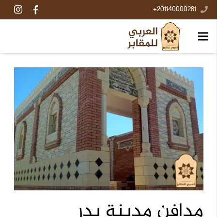
201140000281+
مدافن مدينة بدر