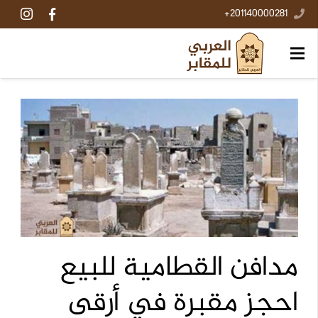
201140000281+
مدافن القطامية للبيع
احجز مقبرة في أرقى