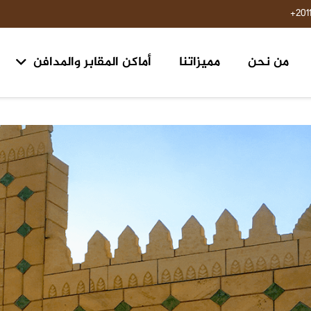
201
من نحن
مميزاتنا
أماكن المقابر والمدافن
مقابر ومدافن ١٥ مايو حلوان
مقابر طريق السويس مدخل الرحاب ٢ الكيلو 