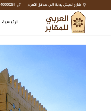
شارع الجيش بوابة 8س حدائق الاهرام
140000281+
الرئيسية