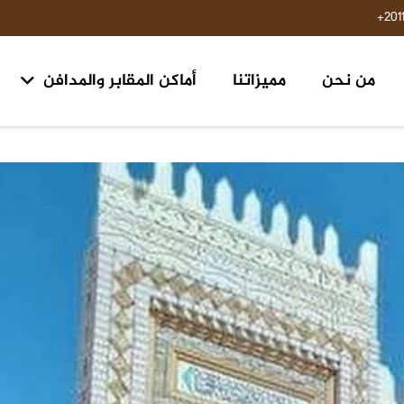
201
من نحن
مميزاتنا
أماكن المقابر والمدافن
مقابر ومدافن ١٥ مايو حلوان
مقابر طريق السويس مدخل الرحاب ٢ الكيلو 