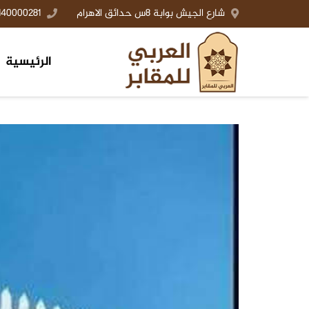
شارع الجيش بوابة 8س حدائق الاهرام
140000281+
الرئيسية