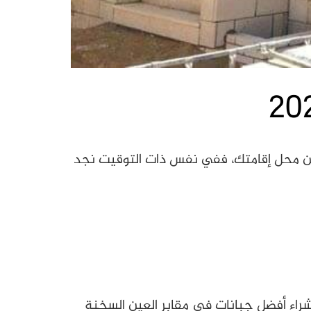
ة القادمة هي الحصول على مقابر القاهرة الجديدة العين السخنة 2022 لقربها من محل إقامتك، ففي نفس ذات التوقيت نجد
شراء أفضل جبانات في مقابر العين السخنة