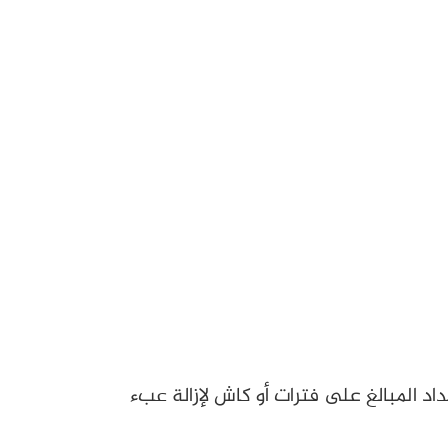
مقبرة ومساحتها ويمكن سداد المبالغ على فترات أو كاش لإزالة عبء