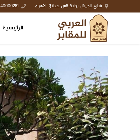
شارع الجيش بوابة 8س حدائق الاهرام
140000281+
الرئيسية