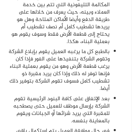
المكالمة التليفونية التي تتم بين خدمة
العملاء وبينه، حيث يعرف من خلالها على
طريقة الدفع وأيضا الأماكن المتاحة وهل هو
يريدها تشطيب كامل أم نصف تشطيب أم
يحتاج إلى قطعة الأرض فقط وسوف يقوم هو
بعملية البناء، هكذا.
بالطبع كل ما يرغبه العميل يقوم بإبلاغ الشركة
وتقوم الشركة بتنفيذها على الفور فإذا كان
يرغب قطعة الأرض وهو من يقوم بعملية البناء
فإنها توفر له ذلك وإذا كان يريد مقبرة ذو
تشطيب كامل فسوف تقوم الشركة بتوفير ذلك
أيضا.
بعد الإتفاق على كافة البنود الرئيسية تقوم
الشركة بإرسال موظف للعميل حتى يصطحبه
للمقبرة التي يريد شرائها أو الجبانات ويقوم
بالمعاينة بنفسه.
في حال موافقة العميل يتم استكمال باقي