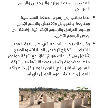
الفحص وتنمية الموارد والترخيص والرسم
الضريبي.
هذا بجانب إلى رسوم الدمغة الهندسية
ومتابعة بالموبايل وتفتيش والرسم الإداري
ورسوم المرافق والرسوم الإبتدائية، إضافة الى
بعض الرسوم الاخرى.
وكل ذلك يجب تقديمه في حال رغبة العميل
للقيام باستخراج ترخيص الجبانات، وبالطبع
الأفضل من كل ذلك هو الإتفاق مع شركة موثوق
منها ومضمونة وتمتاز بمصداقيتها مثل شركة
العربي للمقابر التي تقوم بتوفير كل ذلك وأكثر
للعميل، حيث لا يقوم العميل بأي أمر.