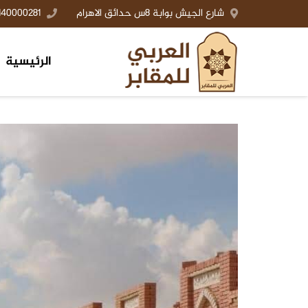
شارع الجيش بوابة 8س حدائق الاهرام
140000281+
الرئيسية