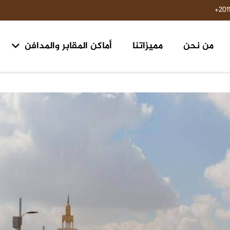
201
من نحن
مميزاتنا
أماكن المقابر والمدافن
مقابر ومدافن ١٥ مايو حلوان
مقابر طريق السويس مدخل الرحاب ٢ الكيلو 