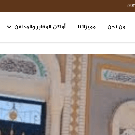
201
من نحن
مميزاتنا
أماكن المقابر والمدافن
مقابر ومدافن ١٥ مايو حلوان
مقابر طريق السويس مدخل الرحاب ٢ الكيلو 